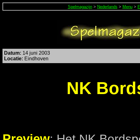
Spelmagazijn
>
Nederlands
>
Menu
>
E
Datum
:
14 juni 2003
Locatie:
Eindhoven
NK Bords
Preview
:
Het NK Bordspe