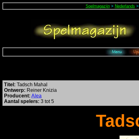
Spelmagazijn
>
Nederlands
Titel:
Tadsch Mahal
Ontwerp:
Reiner Knizia
Producent:
Alea
Aantal spelers:
3 tot 5
Tads