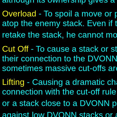
Overload
- To spoil a move or 
atop the enemy stack. Even if
retake the stack, he cannot m
Cut Off
- To cause a stack or s
their connection to the DVONN 
sometimes massive cut-offs ar
Lifting
- Causing a dramatic cha
connection with the cut-off ru
or
a stack close to a DVONN pi
against
low DVONN stacks or a