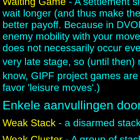
Waiting Game
- A settlement s
wait longer (and thus make the 
better payoff. Because in DVO
enemy mobility with your moves
does not necessarily occur eve
very late stage, so (until the
know, GIPF project games are t
favor 'leisure moves'.)
Enkele aanvullingen doo
Weak Stack
- a disarmed stack t
Weak Cluster
- A group of sta