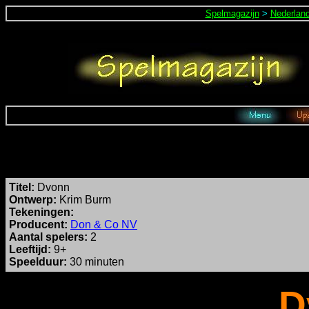
Spelmagazijn
>
Nederlan
Titel:
Dvonn
Ontwerp:
Krim Burm
Tekeningen:
Producent:
Don & Co NV
Aantal spelers:
2
Leeftijd:
9+
Speelduur:
30 minuten
D